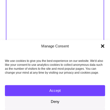
Manage Consent
We use cookies to give you the best experience on our website. We'd also
Assessing progress preparing for climate change
like your consent to use analytics cookies to collect anonymous data such
as the number of visitors to the site and most popular pages. You can
change your mind at any time by visiting our privacy and cookies page.
Download this report
1MB
Accept
Deny