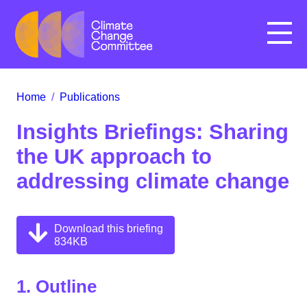
Menu
Home
/
Publications
Insights Briefings: Sharing
the UK approach to
addressing climate change
Download this briefing
834KB
1. Outline